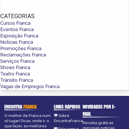
CATEGORIAS
Cursos Franca
Eventos Franca
Exposição Franca
Notícias Franca
Promoções Franca
Reclamações Franca
Serviços Franca
Shows Franca
Teatro Franca
Trânsito Franca
Vagas de Empregos Franca
ENCONTRA
FRANCA
LINKS RÁPIDOS
NOVIDADES POR E-
MAIL
O melhor de Franca num
Sobre
só lugar! Dicas, onde ir, o
EncontraFranca
Receba grátis as
que fazer, as melhores
principais notícias,
Fale com o