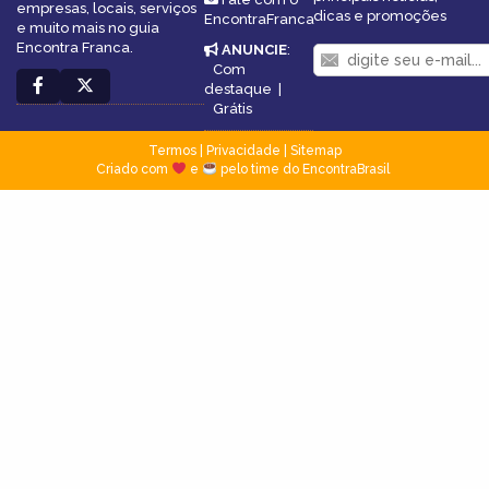
empresas, locais, serviços
dicas e promoções
EncontraFranca
e muito mais no guia
Encontra Franca.
ANUNCIE
:
Com
destaque
|
Grátis
Termos
|
Privacidade
|
Sitemap
Criado com
e
pelo time do EncontraBrasil