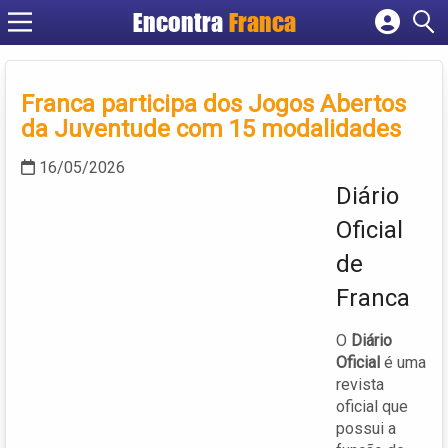
Encontra
Franca
Cadastrar empresa
Fazer login
Franca participa dos Jogos Abertos
Criar conta
da Juventude com 15 modalidades
16/05/2026
Diário
Oficial
de
Franca
O
Diário
Oficial
é uma
revista
oficial que
possui a