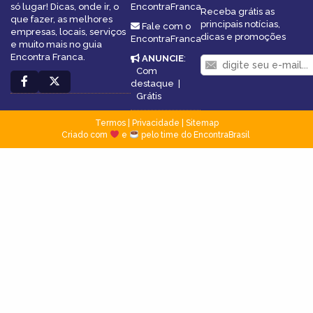
só lugar! Dicas, onde ir, o
EncontraFranca
Receba grátis as
que fazer, as melhores
principais notícias,
Fale com o
empresas, locais, serviços
dicas e promoções
EncontraFranca
e muito mais no guia
Encontra Franca.
ANUNCIE
:
Com
destaque
|
Grátis
Termos
|
Privacidade
|
Sitemap
Criado com
e
pelo time do EncontraBrasil