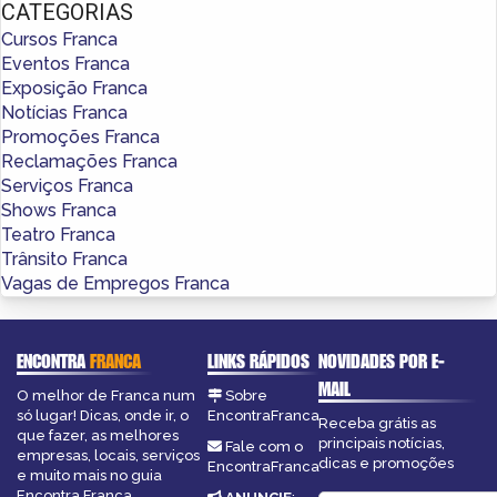
CATEGORIAS
Cursos Franca
Eventos Franca
Exposição Franca
Notícias Franca
Promoções Franca
Reclamações Franca
Serviços Franca
Shows Franca
Teatro Franca
Trânsito Franca
Vagas de Empregos Franca
ENCONTRA
FRANCA
LINKS RÁPIDOS
NOVIDADES POR E-
MAIL
O melhor de Franca num
Sobre
só lugar! Dicas, onde ir, o
EncontraFranca
Receba grátis as
que fazer, as melhores
principais notícias,
Fale com o
empresas, locais, serviços
dicas e promoções
EncontraFranca
e muito mais no guia
Encontra Franca.