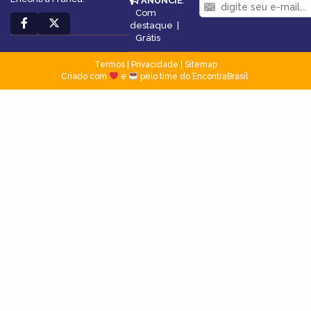
ANUNCIE
:
Com
destaque
|
Grátis
Termos
|
Privacidade
|
Sitemap
Criado com
e
pelo time do EncontraBrasil