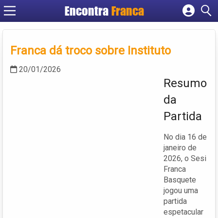
Encontra
Franca
Cadastrar empresa
Fazer login
Franca dá troco sobre Instituto
Criar conta
20/01/2026
Resumo
da
Partida
No dia 16 de
janeiro de
2026, o Sesi
Franca
Basquete
jogou uma
partida
espetacular