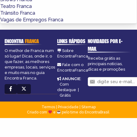
Teatro Franca
Trânsito Franca
Vagas de Empregos Franca
ENCONTRA
FRANCA
LINKS RÁPIDOS
NOVIDADES POR E-
MAIL
O melhor de Franca num
Sobre
só lugar! Dicas, onde ir, o
EncontraFranca
Receba grátis as
que fazer, as melhores
principais notícias,
Fale com o
empresas, locais, serviços
dicas e promoções
EncontraFranca
e muito mais no guia
Encontra Franca.
ANUNCIE
:
Com
destaque
|
Grátis
Termos
|
Privacidade
|
Sitemap
Criado com
e
pelo time do EncontraBrasil