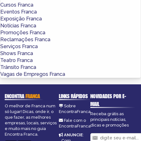
Cursos Franca
Eventos Franca
Exposição Franca
Notícias Franca
Promoções Franca
Reclamações Franca
Serviços Franca
Shows Franca
Teatro Franca
Trânsito Franca
Vagas de Empregos Franca
ENCONTRA
FRANCA
LINKS RÁPIDOS
NOVIDADES POR E-
MAIL
O melhor de Franca num
Sobre
só lugar! Dicas, onde ir, o
EncontraFranca
Receba grátis as
que fazer, as melhores
principais notícias,
Fale com o
empresas, locais, serviços
dicas e promoções
EncontraFranca
e muito mais no guia
Encontra Franca.
ANUNCIE
:
Com