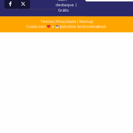
destaque
|
Grátis
Termos
|
Privacidade
|
Sitemap
Criado com
e
pelo time do EncontraBrasil