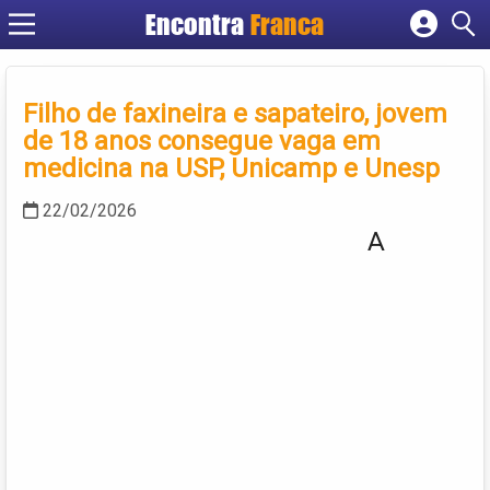
Encontra
Franca
Cadastrar empresa
Fazer login
Filho de faxineira e sapateiro, jovem
Criar conta
de 18 anos consegue vaga em
medicina na USP, Unicamp e Unesp
22/02/2026
A