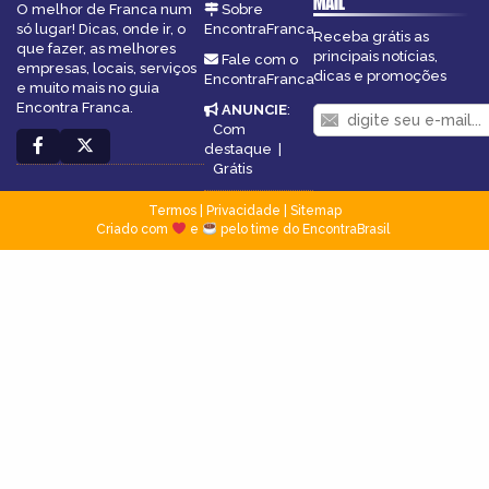
MAIL
O melhor de Franca num
Sobre
só lugar! Dicas, onde ir, o
EncontraFranca
Receba grátis as
que fazer, as melhores
principais notícias,
Fale com o
empresas, locais, serviços
dicas e promoções
EncontraFranca
e muito mais no guia
Encontra Franca.
ANUNCIE
:
Com
destaque
|
Grátis
Termos
|
Privacidade
|
Sitemap
Criado com
e
pelo time do EncontraBrasil