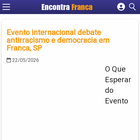
Encontra
Franca
Cadastrar empresa
Fazer login
Evento internacional debate
Criar conta
antirracismo e democracia em
Franca, SP
22/05/2026
O Que
Esperar
do
Evento