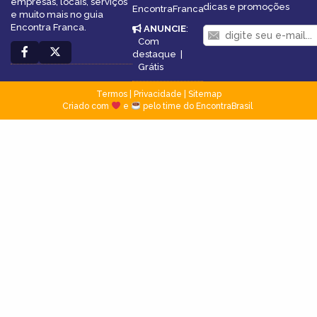
empresas, locais, serviços
dicas e promoções
EncontraFranca
e muito mais no guia
Encontra Franca.
ANUNCIE
:
Com
destaque
|
Grátis
Termos
|
Privacidade
|
Sitemap
Criado com
e
pelo time do EncontraBrasil