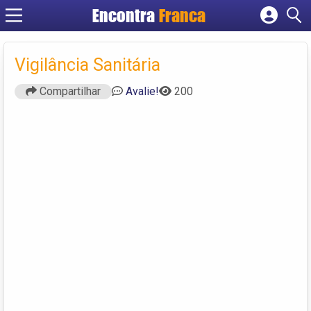
Encontra
Franca
Cadastrar empresa
Fazer login
Vigilância Sanitária
Criar conta
Compartilhar
Avalie!
200