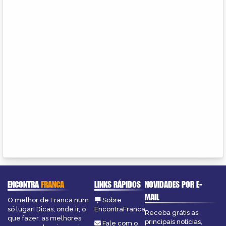
ENCONTRA
FRANCA
LINKS RÁPIDOS
NOVIDADES POR E-
MAIL
O melhor de Franca num
Sobre
só lugar! Dicas, onde ir, o
EncontraFranca
Receba grátis as
que fazer, as melhores
principais notícias,
Fale com o