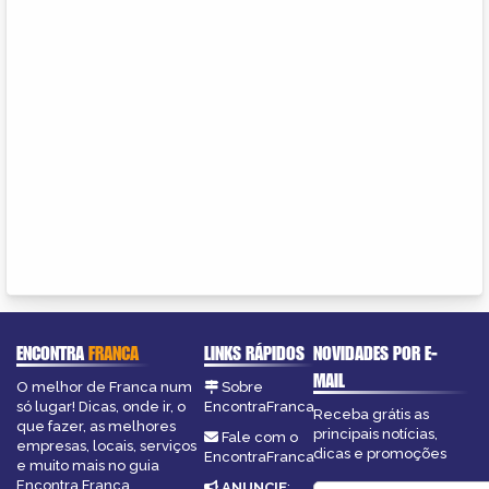
ENCONTRA
FRANCA
LINKS RÁPIDOS
NOVIDADES POR E-
MAIL
O melhor de Franca num
Sobre
só lugar! Dicas, onde ir, o
EncontraFranca
Receba grátis as
que fazer, as melhores
principais notícias,
Fale com o
empresas, locais, serviços
dicas e promoções
EncontraFranca
e muito mais no guia
Encontra Franca.
ANUNCIE
: