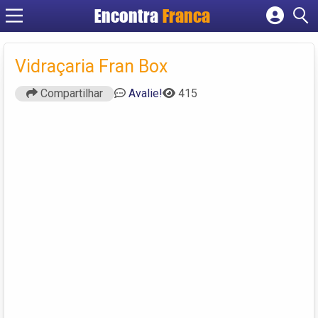
Encontra
Franca
Cadastrar empresa
Fazer login
Vidraçaria Fran Box
Criar conta
Compartilhar
Avalie!
415