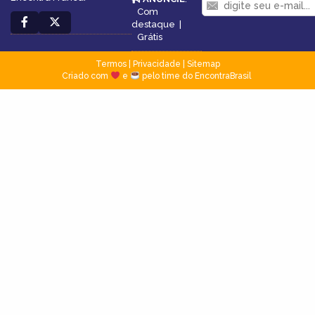
Com
destaque
|
Grátis
Termos
|
Privacidade
|
Sitemap
Criado com
e
pelo time do EncontraBrasil