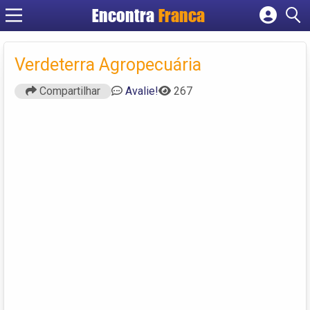
Encontra
Franca
Cadastrar empresa
Fazer login
Verdeterra Agropecuária
Criar conta
Compartilhar
Avalie!
267