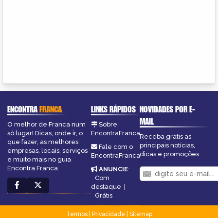
ENCONTRA
FRANCA
LINKS RÁPIDOS
NOVIDADES POR E-
MAIL
O melhor de Franca num
Sobre
só lugar! Dicas, onde ir, o
EncontraFranca
Receba grátis as
que fazer, as melhores
principais notícias,
Fale com o
empresas, locais, serviços
dicas e promoções
EncontraFranca
e muito mais no guia
Encontra Franca.
ANUNCIE
:
Com
destaque
|
Grátis
Termos
|
Privacidade
|
Sitemap