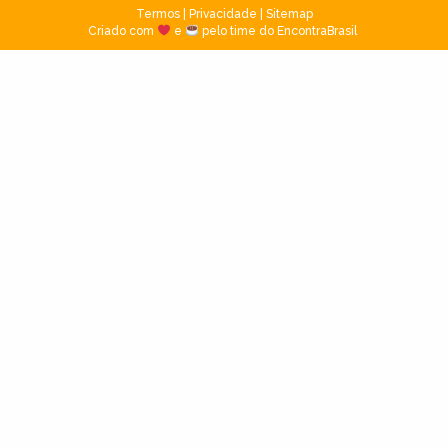
Termos
|
Privacidade
|
Sitemap
Criado com
e
pelo time do EncontraBrasil