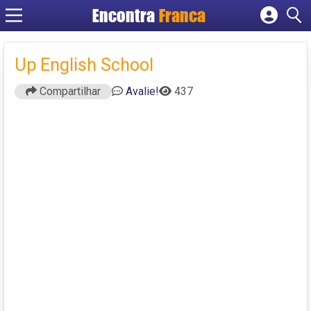
Encontra
Franca
Cadastrar empresa
Fazer login
Up English School
Criar conta
Compartilhar
Avalie!
437