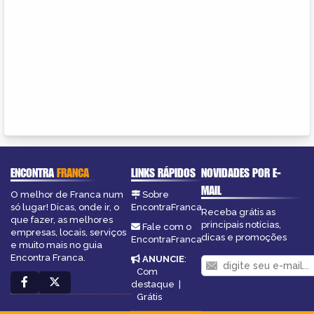
ENCONTRA
FRANCA
LINKS RÁPIDOS
NOVIDADES POR E-
MAIL
O melhor de Franca num
Sobre
só lugar! Dicas, onde ir, o
EncontraFranca
Receba grátis as
que fazer, as melhores
principais notícias,
Fale com o
empresas, locais, serviços
dicas e promoções
EncontraFranca
e muito mais no guia
Encontra Franca.
ANUNCIE
:
Com
destaque
|
Grátis