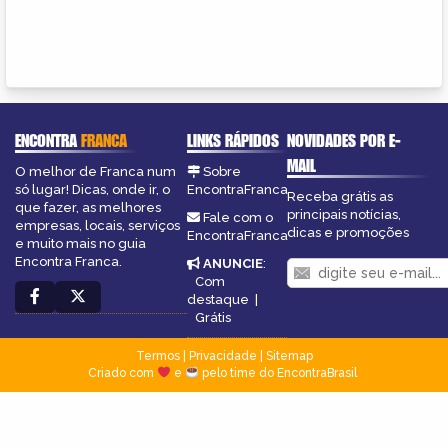
ENCONTRA
FRANCA
LINKS RÁPIDOS
NOVIDADES POR E-
MAIL
O melhor de Franca num
Sobre
só lugar! Dicas, onde ir, o
EncontraFranca
Receba grátis as
que fazer, as melhores
principais notícias,
Fale com o
empresas, locais, serviços
dicas e promoções
EncontraFranca
e muito mais no guia
Encontra Franca.
ANUNCIE
:
Com
destaque
|
Grátis
Termos
|
Privacidade
|
Sitemap
Criado com
e
pelo time do EncontraBrasil