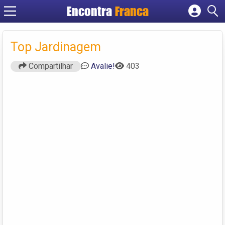
Encontra
Franca
Cadastrar empresa
Fazer login
Top Jardinagem
Criar conta
Compartilhar
Avalie!
403