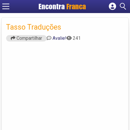
Encontra
Franca
Cadastrar empresa
Fazer login
Tasso Traduções
Criar conta
Compartilhar
Avalie!
241