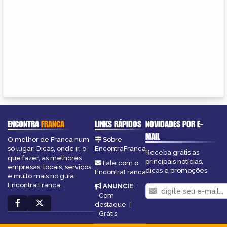
ENCONTRA
FRANCA
LINKS RÁPIDOS
NOVIDADES POR E-
MAIL
O melhor de Franca num
Sobre
só lugar! Dicas, onde ir, o
EncontraFranca
Receba grátis as
que fazer, as melhores
principais notícias,
Fale com o
empresas, locais, serviços
dicas e promoções
EncontraFranca
e muito mais no guia
Encontra Franca.
ANUNCIE
:
Com
destaque
|
Grátis