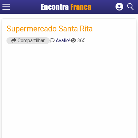
Encontra
Franca
Cadastrar empresa
Fazer login
Supermercado Santa Rita
Criar conta
Compartilhar
Avalie!
365