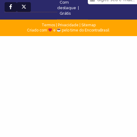
Com
destaque
|
Grátis
Termos
|
Privacidade
|
Sitemap
Criado com
e
pelo time do EncontraBrasil