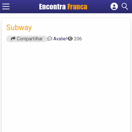
Encontra
Franca
Cadastrar empresa
Fazer login
Subway
Criar conta
Compartilhar
Avalie!
206