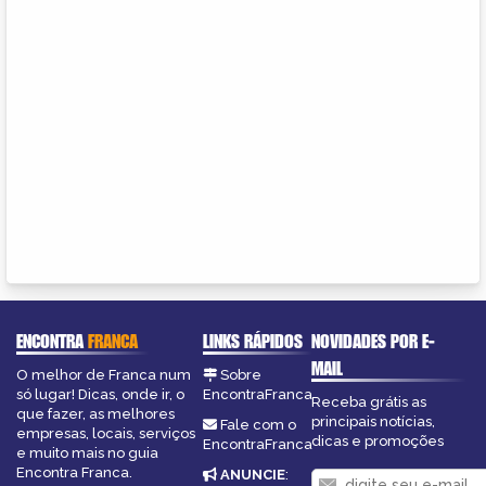
ENCONTRA
FRANCA
LINKS RÁPIDOS
NOVIDADES POR E-
MAIL
O melhor de Franca num
Sobre
só lugar! Dicas, onde ir, o
EncontraFranca
Receba grátis as
que fazer, as melhores
principais notícias,
Fale com o
empresas, locais, serviços
dicas e promoções
EncontraFranca
e muito mais no guia
Encontra Franca.
ANUNCIE
: