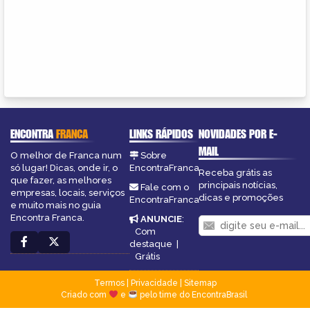
ENCONTRA
FRANCA
LINKS RÁPIDOS
NOVIDADES POR E-
MAIL
O melhor de Franca num
Sobre
só lugar! Dicas, onde ir, o
EncontraFranca
Receba grátis as
que fazer, as melhores
principais notícias,
Fale com o
empresas, locais, serviços
dicas e promoções
EncontraFranca
e muito mais no guia
Encontra Franca.
ANUNCIE
:
Com
destaque
|
Grátis
Termos
|
Privacidade
|
Sitemap
Criado com
e
pelo time do EncontraBrasil