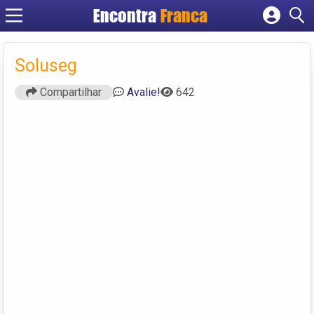
Encontra
Franca
Cadastrar empresa
Fazer login
Soluseg
Criar conta
Compartilhar
Avalie!
642