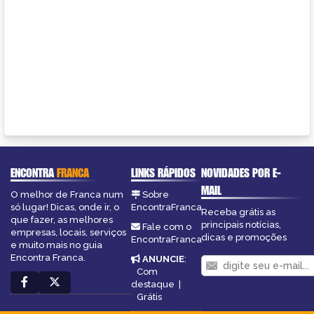
ENCONTRA
FRANCA
LINKS RÁPIDOS
NOVIDADES POR E-
MAIL
O melhor de Franca num
Sobre
só lugar! Dicas, onde ir, o
EncontraFranca
Receba grátis as
que fazer, as melhores
principais notícias,
Fale com o
empresas, locais, serviços
dicas e promoções
EncontraFranca
e muito mais no guia
Encontra Franca.
ANUNCIE
:
Com
destaque
|
Grátis