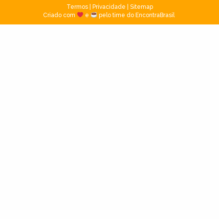
Termos
|
Privacidade
|
Sitemap
Criado com
e
pelo time do EncontraBrasil