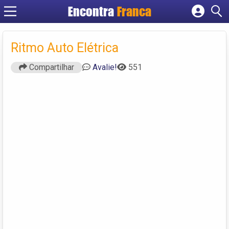
Encontra
Franca
Cadastrar empresa
Fazer login
Ritmo Auto Elétrica
Criar conta
Compartilhar
Avalie!
551