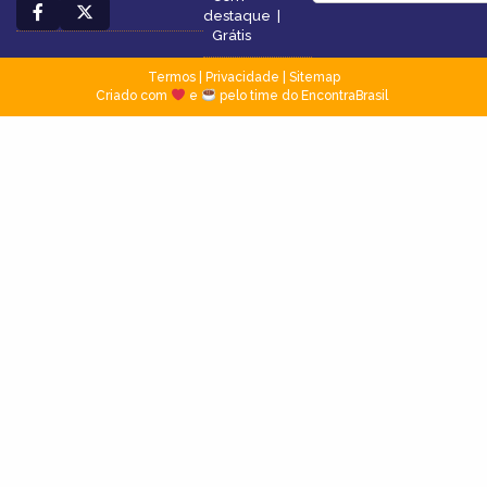
destaque
|
Grátis
Termos
|
Privacidade
|
Sitemap
Criado com
e
pelo time do EncontraBrasil