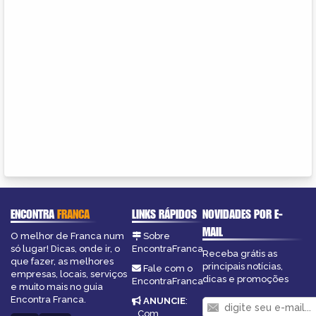
ENCONTRA
FRANCA
LINKS RÁPIDOS
NOVIDADES POR E-
MAIL
O melhor de Franca num
Sobre
só lugar! Dicas, onde ir, o
EncontraFranca
Receba grátis as
que fazer, as melhores
principais notícias,
Fale com o
empresas, locais, serviços
dicas e promoções
EncontraFranca
e muito mais no guia
Encontra Franca.
ANUNCIE
:
Com