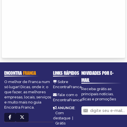
ENCONTRA
FRANCA
LINKS RÁPIDOS
NOVIDADES POR E-
MAIL
O melhor de Franca num
Sobre
só lugar! Dicas, onde ir, o
EncontraFranca
Receba grátis as
que fazer, as melhores
principais notícias,
Fale com o
empresas, locais, serviços
dicas e promoções
EncontraFranca
e muito mais no guia
Encontra Franca.
ANUNCIE
:
Com
destaque
|
Grátis