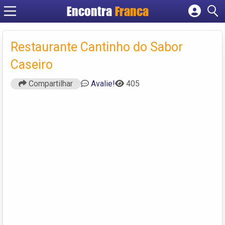
Encontra
Franca
Cadastrar empresa
Fazer login
Restaurante Cantinho do Sabor
Criar conta
Caseiro
Compartilhar
Avalie!
405