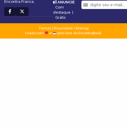
Encontra Franca.
ANUNCIE
:
Com
destaque
|
Grátis
Termos
|
Privacidade
|
Sitemap
Criado com
e
pelo time do EncontraBrasil