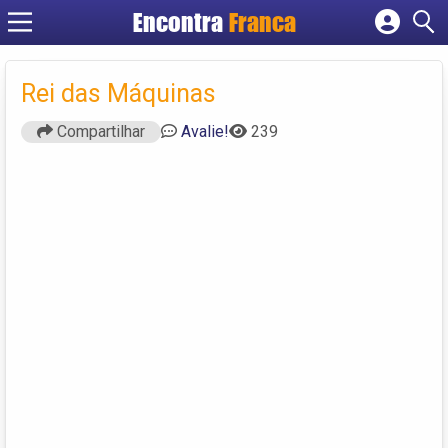
Encontra
Franca
Cadastrar empresa
Fazer login
Rei das Máquinas
Criar conta
Compartilhar
Avalie!
239