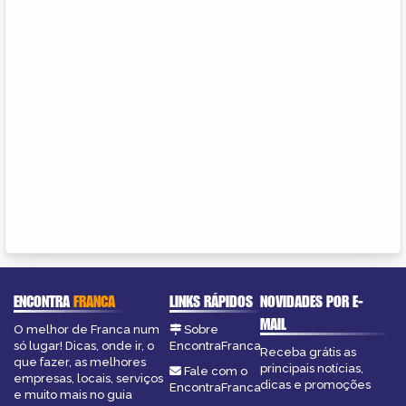
ENCONTRA
FRANCA
LINKS RÁPIDOS
NOVIDADES POR E-
MAIL
O melhor de Franca num
Sobre
só lugar! Dicas, onde ir, o
EncontraFranca
Receba grátis as
que fazer, as melhores
principais notícias,
Fale com o
empresas, locais, serviços
dicas e promoções
EncontraFranca
e muito mais no guia