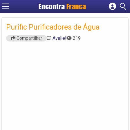
Encontra
Franca
Cadastrar empresa
Fazer login
Purific Purificadores de Água
Criar conta
Compartilhar
Avalie!
219