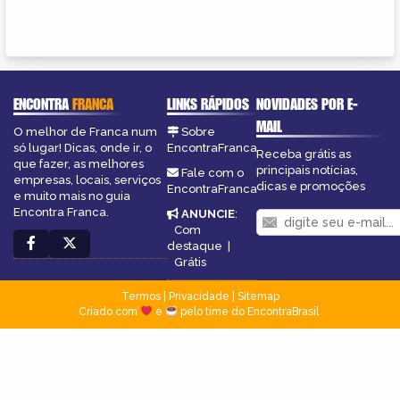
ENCONTRA
FRANCA
LINKS RÁPIDOS
NOVIDADES POR E-
MAIL
O melhor de Franca num
Sobre
só lugar! Dicas, onde ir, o
EncontraFranca
Receba grátis as
que fazer, as melhores
principais notícias,
Fale com o
empresas, locais, serviços
dicas e promoções
EncontraFranca
e muito mais no guia
Encontra Franca.
ANUNCIE
:
Com
destaque
|
Grátis
Termos
|
Privacidade
|
Sitemap
Criado com
e
pelo time do EncontraBrasil