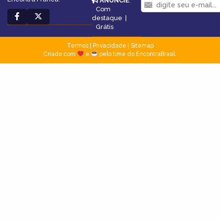
ANUNCIE
:
Com
destaque
|
Grátis
Termos
|
Privacidade
|
Sitemap
Criado com
e
pelo time do EncontraBrasil