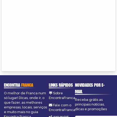
ENCONTRA
FRANCA
LINKS RÁPIDOS
NOVIDADES POR E-
MAIL
O melhor de Franca num
Sobre
só lugar! Dicas, onde ir, o
EncontraFranca
Receba grátis as
que fazer, as melhores
principais notícias,
Fale com o
empresas, locais, serviços
dicas e promoções
EncontraFranca
e muito mais no guia
Encontra Franca.