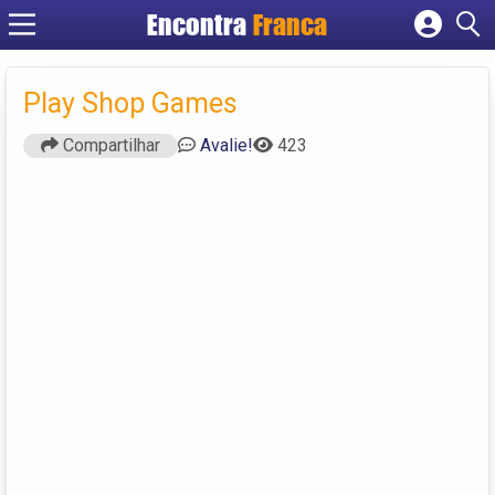
Encontra
Franca
Cadastrar empresa
Fazer login
Play Shop Games
Criar conta
Compartilhar
Avalie!
423