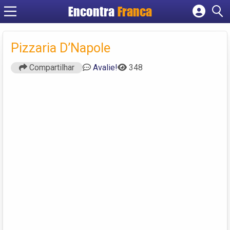
Encontra
Franca
Cadastrar empresa
Fazer login
Pizzaria D’Napole
Criar conta
Compartilhar
Avalie!
348