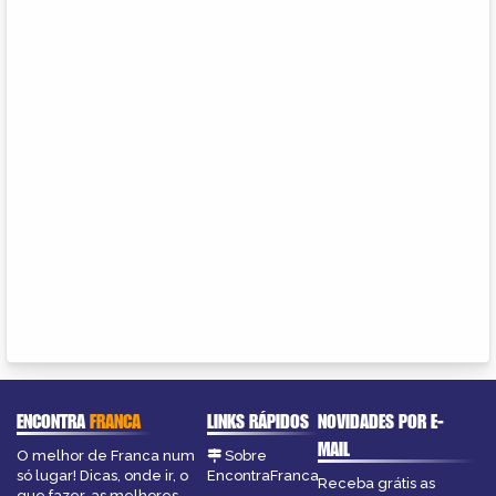
ENCONTRA
FRANCA
LINKS RÁPIDOS
NOVIDADES POR E-
MAIL
O melhor de Franca num
Sobre
só lugar! Dicas, onde ir, o
EncontraFranca
Receba grátis as
que fazer, as melhores