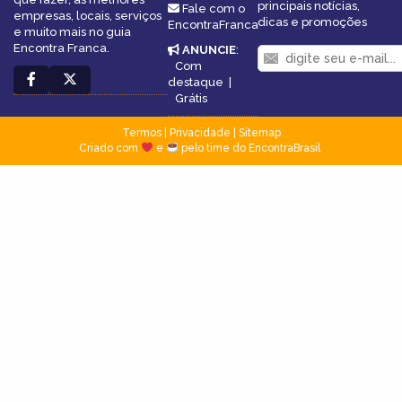
principais notícias,
Fale com o
empresas, locais, serviços
dicas e promoções
EncontraFranca
e muito mais no guia
Encontra Franca.
ANUNCIE
:
Com
destaque
|
Grátis
Termos
|
Privacidade
|
Sitemap
Criado com
e
pelo time do EncontraBrasil