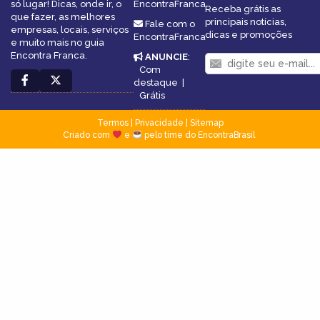
só lugar! Dicas, onde ir, o
EncontraFranca
Receba grátis as
que fazer, as melhores
principais notícias,
Fale com o
empresas, locais, serviços
dicas e promoções
EncontraFranca
e muito mais no guia
Encontra Franca.
ANUNCIE
:
Com
destaque
|
Grátis
Termos
|
Privacidade
|
Sitemap
Criado com
e
pelo time do EncontraBrasil