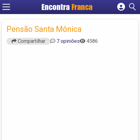
Encontra
Franca
Cadastrar empresa
Fazer login
Pensão Santa Mônica
Criar conta
Compartilhar
7 opiniões
4586