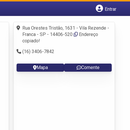
Entrar
Cadastrar empresa
Fazer login
Rua Orestes Tristão, 1631 - Vila Rezende -
Criar conta
Franca - SP - 14406-520
Endereço
copiado!
(16) 3406-7842
Mapa
Comente