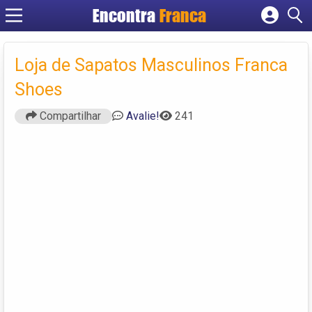
Encontra
Franca
Cadastrar empresa
Fazer login
Loja de Sapatos Masculinos Franca
Criar conta
Shoes
Compartilhar
Avalie!
241