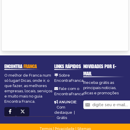
ENCONTRA
FRANCA
LINKS RÁPIDOS
NOVIDADES POR E-
MAIL
O melhor de Franca num
Sobre
só lugar! Dicas, onde ir, o
EncontraFranca
Receba grátis as
que fazer, as melhores
principais notícias,
Fale com o
empresas, locais, serviços
dicas e promoções
EncontraFranca
e muito mais no guia
Encontra Franca.
ANUNCIE
:
Com
destaque
|
Grátis
Termos
|
Privacidade
|
Sitemap