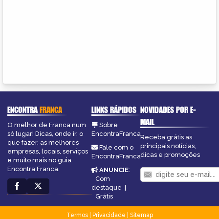
ENCONTRA
FRANCA
LINKS RÁPIDOS
NOVIDADES POR E-
MAIL
O melhor de Franca num
Sobre
só lugar! Dicas, onde ir, o
EncontraFranca
Receba grátis as
que fazer, as melhores
principais notícias,
Fale com o
empresas, locais, serviços
dicas e promoções
EncontraFranca
e muito mais no guia
Encontra Franca.
ANUNCIE
:
Com
destaque
|
Grátis
Termos
|
Privacidade
|
Sitemap