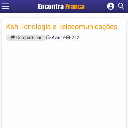
Encontra
Franca
Cadastrar empresa
Fazer login
Ksh Tenologia e Telecomunicações
Criar conta
Compartilhar
Avalie!
212