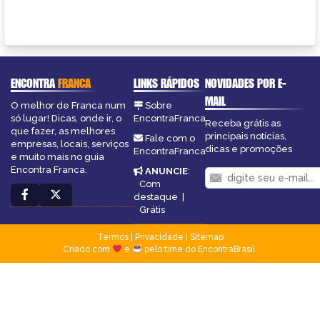
ENCONTRA
FRANCA
LINKS RÁPIDOS
NOVIDADES POR E-
MAIL
O melhor de Franca num
Sobre
só lugar! Dicas, onde ir, o
EncontraFranca
Receba grátis as
que fazer, as melhores
principais notícias,
Fale com o
empresas, locais, serviços
dicas e promoções
EncontraFranca
e muito mais no guia
Encontra Franca.
ANUNCIE
:
Com
destaque
|
Grátis
Termos
|
Privacidade
|
Sitemap
Criado com
e
pelo time do EncontraBrasil