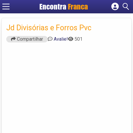
Encontra
Franca
Cadastrar empresa
Fazer login
Jd Divisórias e Forros Pvc
Criar conta
Compartilhar
Avalie!
501