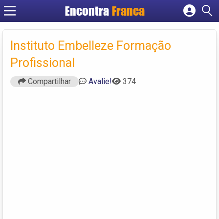
Encontra
Franca
Cadastrar empresa
Fazer login
Instituto Embelleze Formação
Criar conta
Profissional
Compartilhar
Avalie!
374