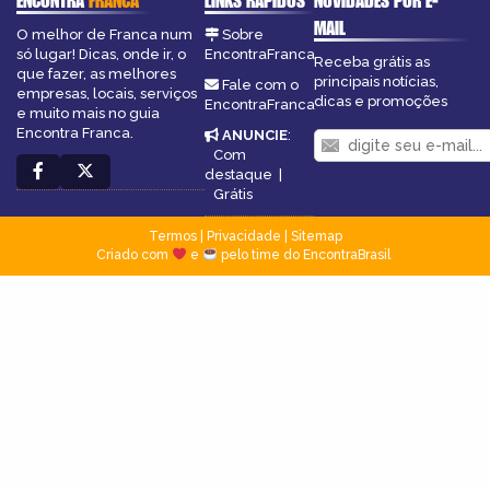
ENCONTRA
FRANCA
LINKS RÁPIDOS
NOVIDADES POR E-
MAIL
O melhor de Franca num
Sobre
só lugar! Dicas, onde ir, o
EncontraFranca
Receba grátis as
que fazer, as melhores
principais notícias,
Fale com o
empresas, locais, serviços
dicas e promoções
EncontraFranca
e muito mais no guia
Encontra Franca.
ANUNCIE
:
Com
destaque
|
Grátis
Termos
|
Privacidade
|
Sitemap
Criado com
e
pelo time do EncontraBrasil