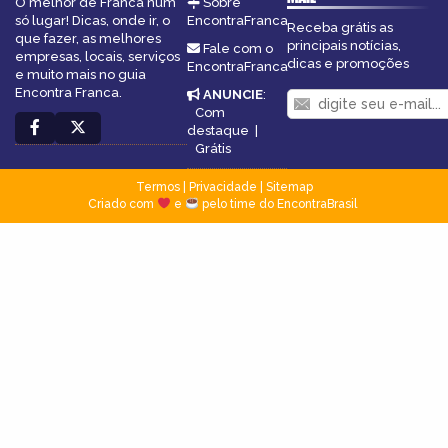
O melhor de Franca num
Sobre
só lugar! Dicas, onde ir, o
EncontraFranca
Receba grátis as
que fazer, as melhores
principais notícias,
Fale com o
empresas, locais, serviços
dicas e promoções
EncontraFranca
e muito mais no guia
Encontra Franca.
ANUNCIE
:
Com
destaque
|
Grátis
Termos
|
Privacidade
|
Sitemap
Criado com
e
pelo time do EncontraBrasil