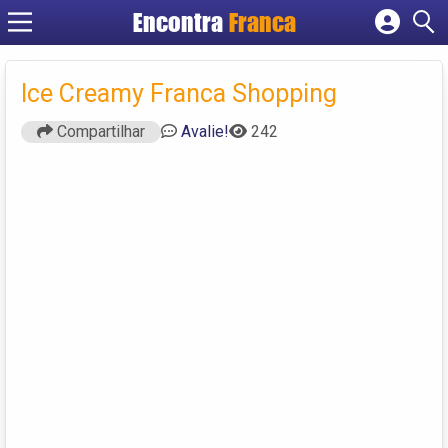
Encontra
Franca
Cadastrar empresa
Fazer login
Ice Creamy Franca Shopping
Criar conta
Compartilhar
Avalie!
242