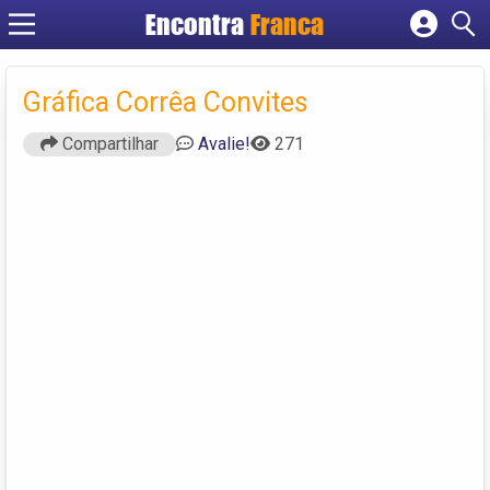
Encontra
Franca
Cadastrar empresa
Fazer login
Gráfica Corrêa Convites
Criar conta
Compartilhar
Avalie!
271