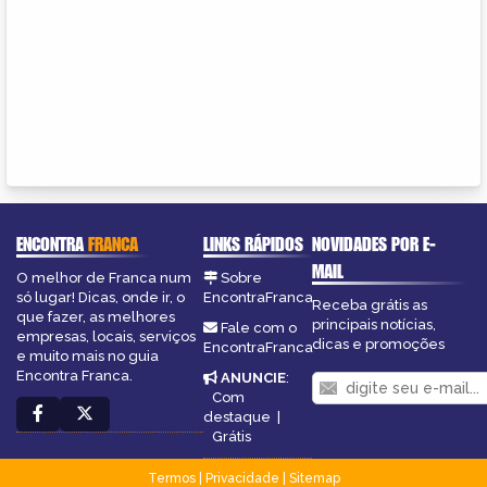
ENCONTRA
FRANCA
LINKS RÁPIDOS
NOVIDADES POR E-
MAIL
O melhor de Franca num
Sobre
só lugar! Dicas, onde ir, o
EncontraFranca
Receba grátis as
que fazer, as melhores
principais notícias,
Fale com o
empresas, locais, serviços
dicas e promoções
EncontraFranca
e muito mais no guia
Encontra Franca.
ANUNCIE
:
Com
destaque
|
Grátis
Termos
|
Privacidade
|
Sitemap