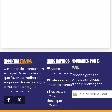
ENCONTRA
FRANCA
LINKS RÁPIDOS
NOVIDADES POR E-
MAIL
O melhor de Franca num
Sobre
só lugar! Dicas, onde ir, o
EncontraFranca
Receba grátis as
que fazer, as melhores
principais notícias,
Fale com o
empresas, locais, serviços
dicas e promoções
EncontraFranca
e muito mais no guia
Encontra Franca.
ANUNCIE
:
Com
destaque
|
Grátis