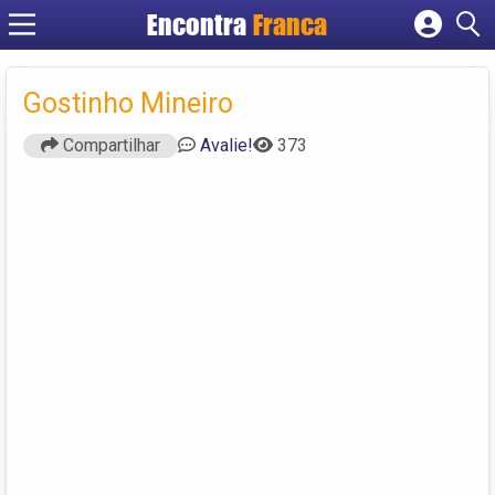
Encontra
Franca
Cadastrar empresa
Fazer login
Gostinho Mineiro
Criar conta
Compartilhar
Avalie!
373