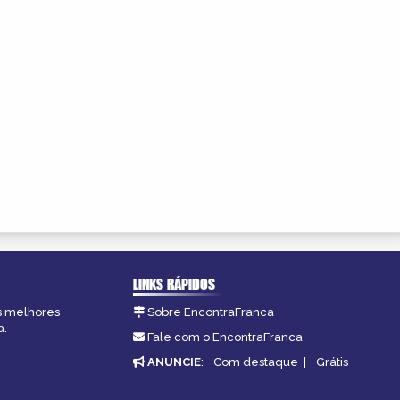
LINKS RÁPIDOS
as melhores
Sobre EncontraFranca
a.
Fale com o EncontraFranca
ANUNCIE
:
Com destaque
|
Grátis