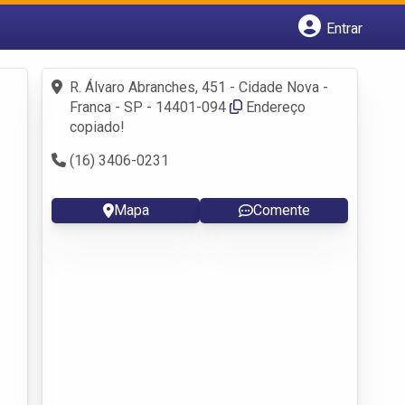
Entrar
Cadastrar empresa
Fazer login
R. Álvaro Abranches, 451 - Cidade Nova -
Criar conta
Franca - SP - 14401-094
Endereço
copiado!
(16) 3406-0231
Mapa
Comente