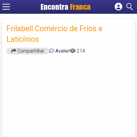
Encontra
Franca
Cadastrar empresa
Fazer login
Frilabell Comércio de Frios e
Criar conta
Laticínios
Compartilhar
Avalie!
214