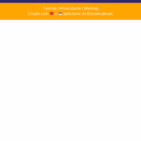
Termos
|
Privacidade
|
Sitemap
Criado com
e
pelo time do EncontraBrasil