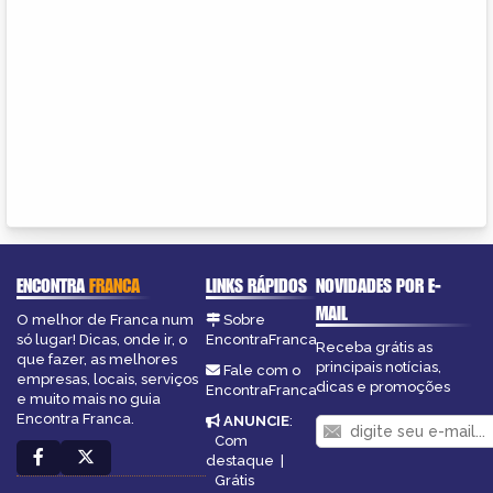
ENCONTRA
FRANCA
LINKS RÁPIDOS
NOVIDADES POR E-
MAIL
O melhor de Franca num
Sobre
só lugar! Dicas, onde ir, o
EncontraFranca
Receba grátis as
que fazer, as melhores
principais notícias,
Fale com o
empresas, locais, serviços
dicas e promoções
EncontraFranca
e muito mais no guia
Encontra Franca.
ANUNCIE
:
Com
destaque
|
Grátis