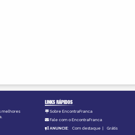
LINKS RÁPIDOS
as melhores
Sobre EncontraFranca
a.
Fale com o EncontraFranca
ANUNCIE
:
Com destaque
|
Grátis