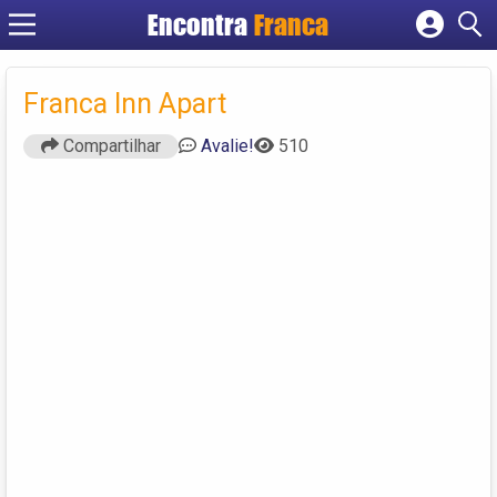
Encontra
Franca
Cadastrar empresa
Fazer login
Franca Inn Apart
Criar conta
Compartilhar
Avalie!
510