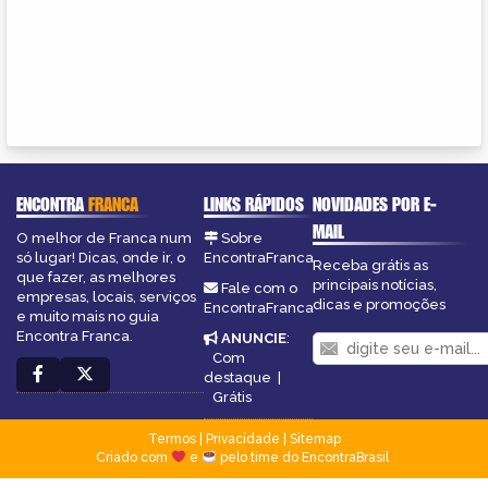
ENCONTRA
FRANCA
LINKS RÁPIDOS
NOVIDADES POR E-
MAIL
O melhor de Franca num
Sobre
só lugar! Dicas, onde ir, o
EncontraFranca
Receba grátis as
que fazer, as melhores
principais notícias,
Fale com o
empresas, locais, serviços
dicas e promoções
EncontraFranca
e muito mais no guia
Encontra Franca.
ANUNCIE
:
Com
destaque
|
Grátis
Termos
|
Privacidade
|
Sitemap
Criado com
e
pelo time do EncontraBrasil