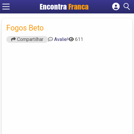
Encontra
Franca
Cadastrar empresa
Fazer login
Fogos Beto
Criar conta
Compartilhar
Avalie!
611