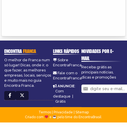
ENCONTRA
FRANCA
LINKS RÁPIDOS
NOVIDADES POR E-
MAIL
O melhor de Franca num
Sobre
só lugar! Dicas, onde ir, o
EncontraFranca
Receba grátis as
que fazer, as melhores
principais notícias,
Fale com o
empresas, locais, serviços
dicas e promoções
EncontraFranca
e muito mais no guia
Encontra Franca.
ANUNCIE
:
Com
destaque
|
Grátis
Termos
|
Privacidade
|
Sitemap
Criado com
e
pelo time do EncontraBrasil