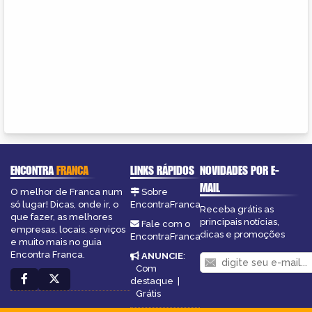
ENCONTRA
FRANCA
LINKS RÁPIDOS
NOVIDADES POR E-
MAIL
O melhor de Franca num
Sobre
só lugar! Dicas, onde ir, o
EncontraFranca
Receba grátis as
que fazer, as melhores
principais notícias,
Fale com o
empresas, locais, serviços
dicas e promoções
EncontraFranca
e muito mais no guia
Encontra Franca.
ANUNCIE
:
Com
destaque
|
Grátis