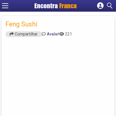
Encontra
Franca
Cadastrar empresa
Fazer login
Feng Sushi
Criar conta
Compartilhar
Avalie!
221