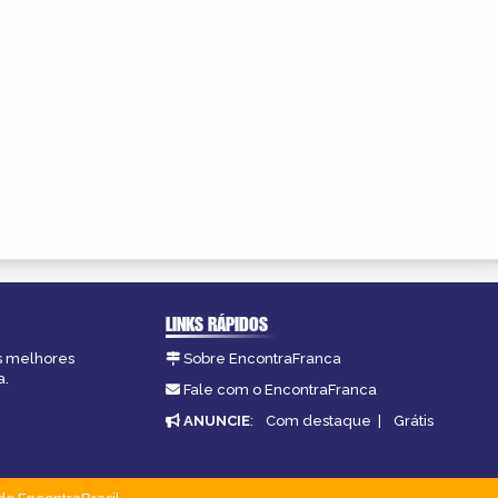
LINKS RÁPIDOS
as melhores
Sobre EncontraFranca
a.
Fale com o EncontraFranca
ANUNCIE
:
Com destaque
|
Grátis