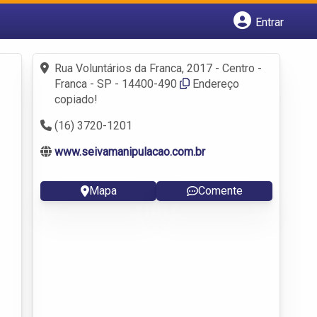
Entrar
Cadastrar empresa
Fazer login
Rua Voluntários da Franca, 2017 - Centro -
Criar conta
Franca - SP - 14400-490
Endereço
copiado!
(16) 3720-1201
www.seivamanipulacao.com.br
Mapa
Comente