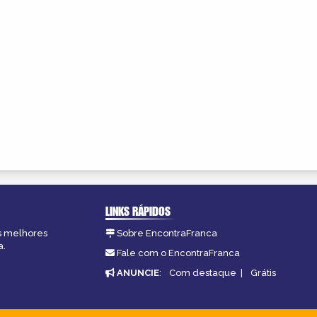
LINKS RÁPIDOS
as melhores
Sobre EncontraFranca
a.
Fale com o EncontraFranca
ANUNCIE
:
Com destaque
|
Grátis