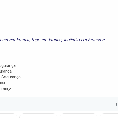
tores em Franca
,
fogo em Franca
,
incêndio em Franca
e
egurança
urança
e Segurança
nça
urança