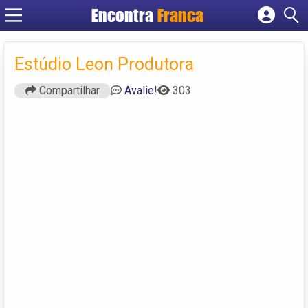
Encontra
Franca
Cadastrar empresa
Fazer login
Estúdio Leon Produtora
Criar conta
Compartilhar
Avalie!
303