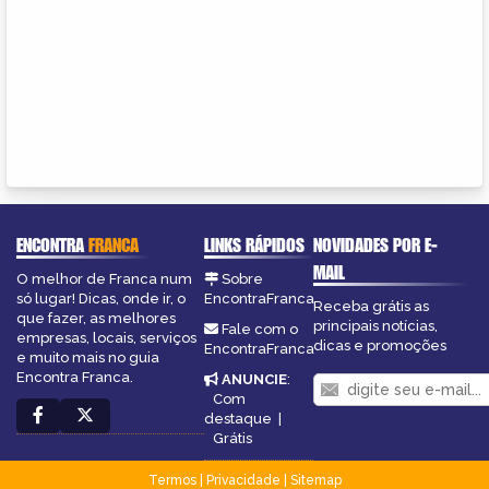
ENCONTRA
FRANCA
LINKS RÁPIDOS
NOVIDADES POR E-
MAIL
O melhor de Franca num
Sobre
só lugar! Dicas, onde ir, o
EncontraFranca
Receba grátis as
que fazer, as melhores
principais notícias,
Fale com o
empresas, locais, serviços
dicas e promoções
EncontraFranca
e muito mais no guia
Encontra Franca.
ANUNCIE
:
Com
destaque
|
Grátis
Termos
|
Privacidade
|
Sitemap