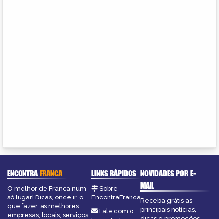
ENCONTRA
FRANCA
LINKS RÁPIDOS
NOVIDADES POR E-
MAIL
O melhor de Franca num
Sobre
só lugar! Dicas, onde ir, o
EncontraFranca
Receba grátis as
que fazer, as melhores
principais notícias,
Fale com o
empresas, locais, serviços
dicas e promoções