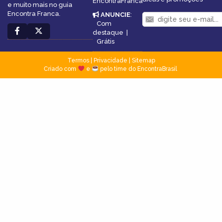
EncontraFranca
e muito mais no guia
Encontra Franca.
ANUNCIE
:
Com
destaque
|
Grátis
Termos
|
Privacidade
|
Sitemap
Criado com
e
pelo time do EncontraBrasil