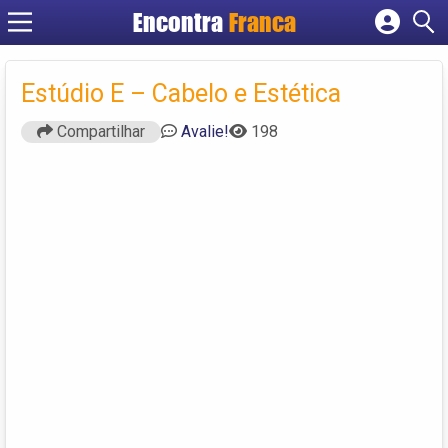
Encontra
Franca
Cadastrar empresa
Fazer login
Estúdio E – Cabelo e Estética
Criar conta
Compartilhar
Avalie!
198