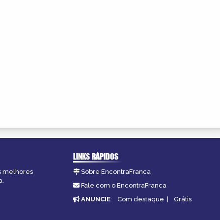
LINKS RÁPIDOS
as melhores
Sobre EncontraFranca
a.
Fale com o EncontraFranca
ANUNCIE
:
Com destaque
|
Grátis