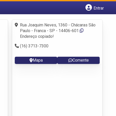
Entrar
Cadastrar empresa
Fazer login
Rua Joaquim Neves, 1360 - Chácaras São
Criar conta
Paulo - Franca - SP - 14406-601
Endereço copiado!
(16) 3713-7300
Mapa
Comente