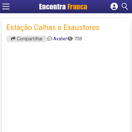
Encontra
Franca
Cadastrar empresa
Fazer login
Estação Calhas e Exaustores
Criar conta
Compartilhar
Avalie!
708