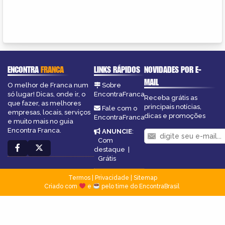
ENCONTRA
FRANCA
LINKS RÁPIDOS
NOVIDADES POR E-
MAIL
O melhor de Franca num
Sobre
só lugar! Dicas, onde ir, o
EncontraFranca
Receba grátis as
que fazer, as melhores
principais notícias,
Fale com o
empresas, locais, serviços
dicas e promoções
EncontraFranca
e muito mais no guia
Encontra Franca.
ANUNCIE
:
Com
destaque
|
Grátis
Termos
|
Privacidade
|
Sitemap
Criado com
e
pelo time do EncontraBrasil