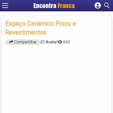
Encontra
Franca
Cadastrar empresa
Fazer login
Espaço Cerâmico Pisos e
Criar conta
Revestimentos
Compartilhar
Avalie!
653