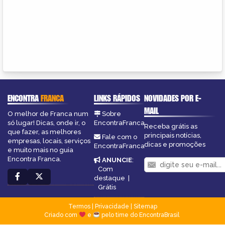
ENCONTRA
FRANCA
LINKS RÁPIDOS
NOVIDADES POR E-
MAIL
O melhor de Franca num
Sobre
só lugar! Dicas, onde ir, o
EncontraFranca
Receba grátis as
que fazer, as melhores
principais notícias,
Fale com o
empresas, locais, serviços
dicas e promoções
EncontraFranca
e muito mais no guia
Encontra Franca.
ANUNCIE
:
Com
destaque
|
Grátis
Termos
|
Privacidade
|
Sitemap
Criado com
e
pelo time do EncontraBrasil