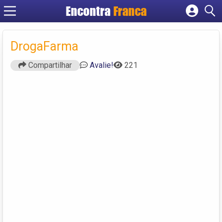
Encontra
Franca
Cadastrar empresa
Fazer login
DrogaFarma
Criar conta
Compartilhar
Avalie!
221