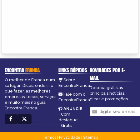
ENCONTRA
FRANCA
LINKS RÁPIDOS
NOVIDADES POR E-
MAIL
O melhor de Franca num
Sobre
só lugar! Dicas, onde ir, o
EncontraFranca
Receba grátis as
que fazer, as melhores
principais notícias,
Fale com o
empresas, locais, serviços
dicas e promoções
EncontraFranca
e muito mais no guia
Encontra Franca.
ANUNCIE
:
Com
destaque
|
Grátis
Termos
|
Privacidade
|
Sitemap