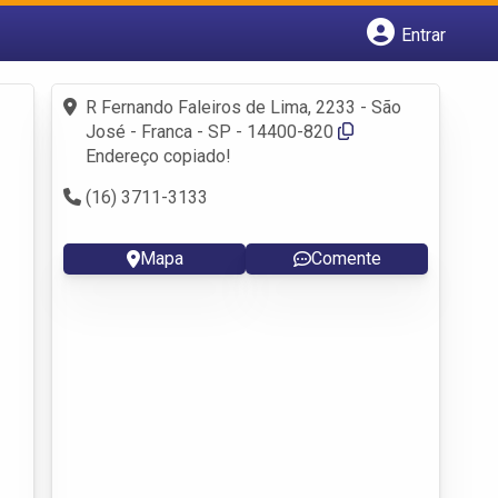
Entrar
Cadastrar empresa
Fazer login
R Fernando Faleiros de Lima, 2233 - São
Criar conta
José - Franca - SP - 14400-820
Endereço copiado!
(16) 3711-3133
Mapa
Comente