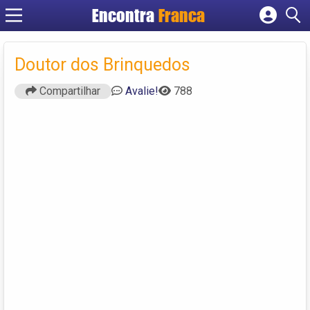
Encontra
Franca
Cadastrar empresa
Fazer login
Doutor dos Brinquedos
Criar conta
Compartilhar
Avalie!
788