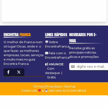
ENCONTRA
FRANCA
LINKS RÁPIDOS
NOVIDADES POR E-
MAIL
O melhor de Franca num
Sobre
só lugar! Dicas, onde ir, o
EncontraFranca
Receba grátis as
que fazer, as melhores
principais notícias,
Fale com o
empresas, locais, serviços
dicas e promoções
EncontraFranca
e muito mais no guia
Encontra Franca.
ANUNCIE
:
Com
destaque
|
Grátis
Termos
|
Privacidade
|
Sitemap
Criado com
e
pelo time do EncontraBrasil