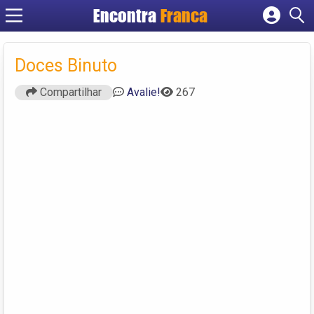
Encontra
Franca
Cadastrar empresa
Fazer login
Doces Binuto
Criar conta
Compartilhar
Avalie!
267