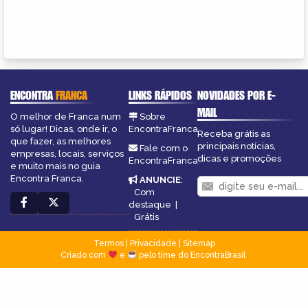
ENCONTRA
FRANCA
LINKS RÁPIDOS
NOVIDADES POR E-
MAIL
O melhor de Franca num
Sobre
só lugar! Dicas, onde ir, o
EncontraFranca
Receba grátis as
que fazer, as melhores
principais notícias,
Fale com o
empresas, locais, serviços
dicas e promoções
EncontraFranca
e muito mais no guia
Encontra Franca.
ANUNCIE
:
Com
destaque
|
Grátis
Termos
|
Privacidade
|
Sitemap
Criado com
e
pelo time do EncontraBrasil