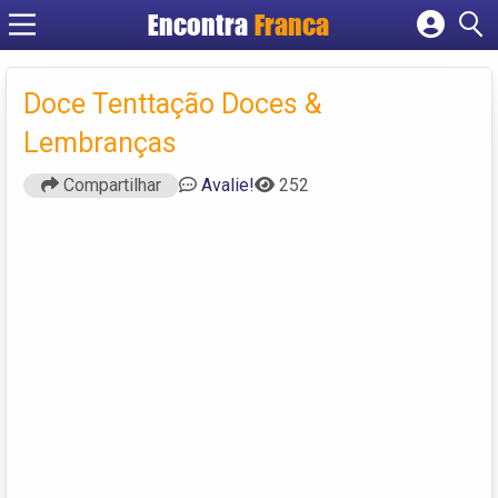
Encontra
Franca
Cadastrar empresa
Fazer login
Doce Tenttação Doces &
Criar conta
Lembranças
Compartilhar
Avalie!
252