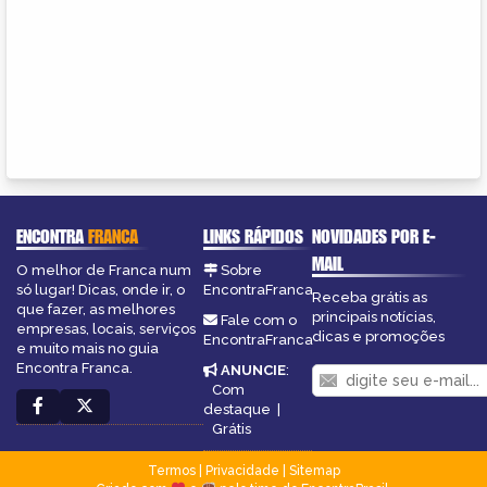
ENCONTRA
FRANCA
LINKS RÁPIDOS
NOVIDADES POR E-
MAIL
O melhor de Franca num
Sobre
só lugar! Dicas, onde ir, o
EncontraFranca
Receba grátis as
que fazer, as melhores
principais notícias,
Fale com o
empresas, locais, serviços
dicas e promoções
EncontraFranca
e muito mais no guia
Encontra Franca.
ANUNCIE
:
Com
destaque
|
Grátis
Termos
|
Privacidade
|
Sitemap