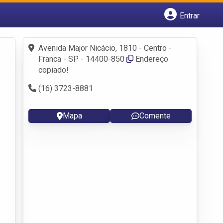
Entrar
Cadastrar empresa
Fazer login
Avenida Major Nicácio, 1810 - Centro -
Criar conta
Franca - SP - 14400-850
Endereço
copiado!
(16) 3723-8881
Mapa
Comente