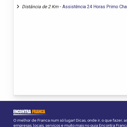
Distância de 2 Km
-
Assistência 24 Horas Primo Cha
ENCONTRA
FRANCA
O melhor de Franca num só lugar! Dicas, onde ir, o que fazer, 
empresas, locais, serviços e muito mais no guia Encontra Franc