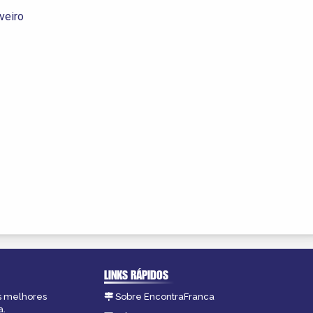
veiro
LINKS RÁPIDOS
as melhores
Sobre EncontraFranca
a.